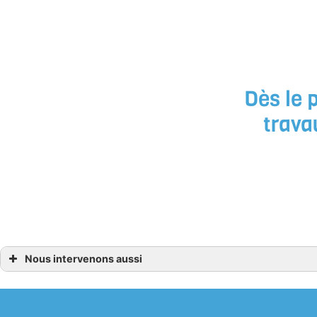
Dès le 
trava
Nous intervenons aussi
Couvreur
Couvreur Guérande
Couvreur Herbignac
Couvreur Assérac