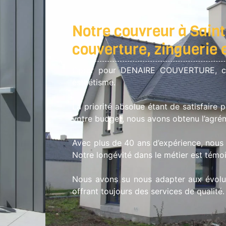
Notre couvreur à Saint
couverture, zinguerie 
Opter pour DENAIRE COUVERTURE, c’est
esthétisme.
La priorité absolue étant de satisfaire
votre budget, nous avons obtenu l’agrém
Avec plus de 40 ans d’expérience, nous a
Notre longévité dans le métier est témoi
Nous avons su nous adapter aux évolut
offrant toujours des services de qualité.