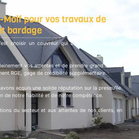
-Molf pour vos travaux de
et bardage
 choisir un couvreur qui allie fonctionnalité et
 pleinement vos attentes et de prendre grand soin de
ent RGE, gage de crédibilité supplémentaire.
vons acquis une solide réputation sur la presqu’île.
n de notre fiabilité et de notre compétence.
ions du secteur et aux attentes de nos clients, en