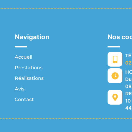
Navigation
Nos co
T
Accueil
02
Prestations
HO
Réalisations
Du
08
Avis
RE
Contact
10
44